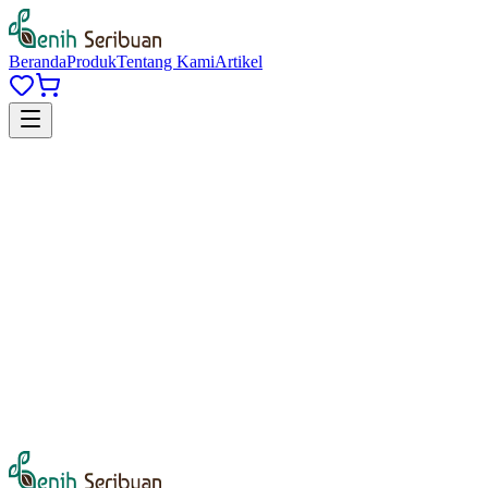
Beranda
Produk
Tentang Kami
Artikel
Daftar gratis
Email atau Nomor Telepon
*
Password
*
Lupa password?