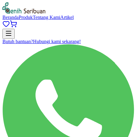
Beranda
Produk
Tentang Kami
Artikel
Butuh bantuan?
Hubungi kami sekarang!