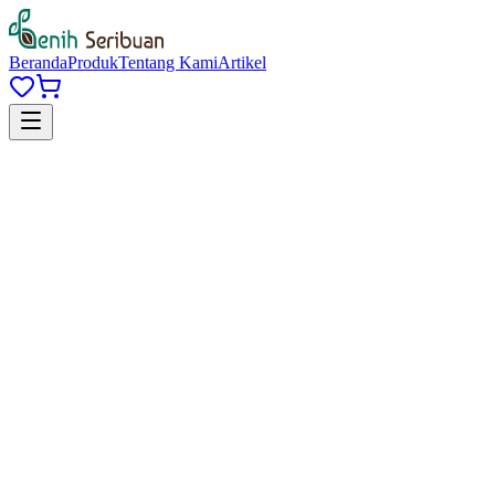
Beranda
Produk
Tentang Kami
Artikel
Masuk di sini
Email
*
Password
*
Konfirmasi Password
*