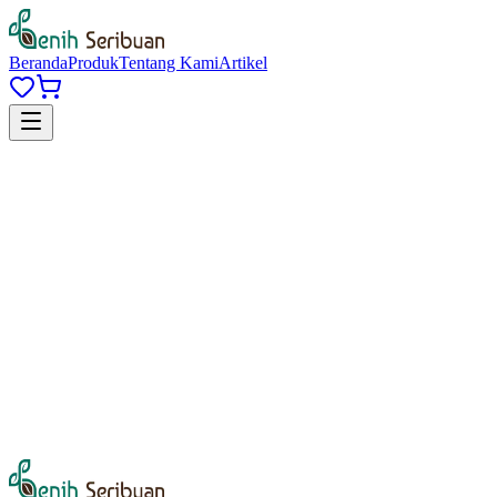
Beranda
Produk
Tentang Kami
Artikel
Daftar gratis
Email atau Nomor Telepon
*
Password
*
Lupa password?